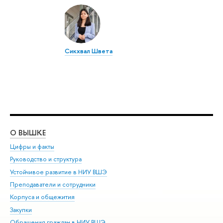
Сикхвал Швета
О ВЫШКЕ
ОБ
Цифры и факты
Ли
Руководство и структура
Дов
Устойчивое развитие в НИУ ВШЭ
Ол
Преподаватели и сотрудники
При
Корпуса и общежития
Вы
Закупки
При
Обращения граждан в НИУ ВШЭ
Ас