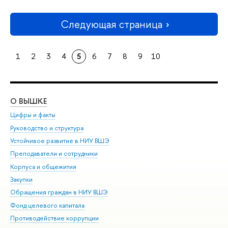
Следующая страница
1
2
3
4
5
6
7
8
9
10
О ВЫШКЕ
ОБ
Цифры и факты
Ли
Руководство и структура
Дов
Устойчивое развитие в НИУ ВШЭ
Ол
Преподаватели и сотрудники
При
Корпуса и общежития
Вы
Закупки
При
Обращения граждан в НИУ ВШЭ
Ас
Фонд целевого капитала
До
Противодействие коррупции
Цен