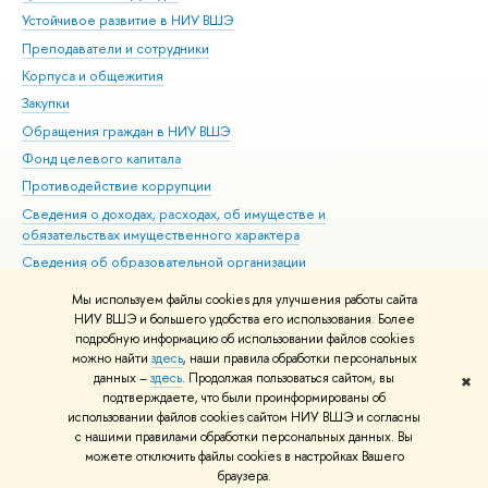
Устойчивое развитие в НИУ ВШЭ
Ол
Преподаватели и сотрудники
При
Корпуса и общежития
Вы
Закупки
При
Обращения граждан в НИУ ВШЭ
Ас
Фонд целевого капитала
До
Противодействие коррупции
Цен
Сведения о доходах, расходах, об имуществе и
Би
обязательствах имущественного характера
Об
Сведения об образовательной организации
Обр
Людям с ограниченными возможностями здоровья
Мы используем файлы cookies для улучшения работы сайта
Единая платежная страница
НИУ ВШЭ и большего удобства его использования. Более
подробную информацию об использовании файлов cookies
Работа в Вышке
можно найти
здесь
, наши правила обработки персональных
данных –
здесь
. Продолжая пользоваться сайтом, вы
✖
Редактору
подтверждаете, что были проинформированы об
© НИУ ВШЭ 1993–2026
Адреса и контакты
Условия использования
использовании файлов cookies сайтом НИУ ВШЭ и согласны
с нашими правилами обработки персональных данных. Вы
материалов
Политика конфиденциальности
Карта сайта
можете отключить файлы cookies в настройках Вашего
Шрифты HSE Sans и HSE Slab разработаны в
Школе дизайна НИУ ВШЭ
браузера.