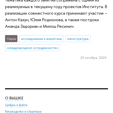
реализуемых в текущему году проектов Института. В
реализации совместного курса принимают участие –
Антон Казун, Юлия Родионова, а также постдоки
Аманда Задориан и Милош Ресимич.
Наука
исследования и аналитика
магистратура
международное сотрудничество
15 октября 2020
О ВЫШКЕ
ОБ
Цифры и факты
Ли
Руководство и структура
Дов