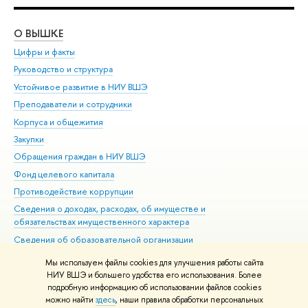
О ВЫШКЕ
ОБ
Цифры и факты
Ли
Руководство и структура
Дов
Устойчивое развитие в НИУ ВШЭ
Ол
Преподаватели и сотрудники
При
Корпуса и общежития
Вы
Закупки
При
Обращения граждан в НИУ ВШЭ
Ас
Фонд целевого капитала
До
Противодействие коррупции
Цен
Сведения о доходах, расходах, об имуществе и
Би
обязательствах имущественного характера
Об
Сведения об образовательной организации
Обр
Людям с ограниченными возможностями здоровья
Мы используем файлы cookies для улучшения работы сайта
Единая платежная страница
НИУ ВШЭ и большего удобства его использования. Более
подробную информацию об использовании файлов cookies
Работа в Вышке
можно найти
здесь
, наши правила обработки персональных