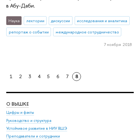
в Абу-Даби.
Наука
лектории
дискуссии
исследования и аналитика
репортаж о событии
международное сотрудничество
7 ноября 2018
1
2
3
4
5
6
7
8
О ВЫШКЕ
ОБ
Цифры и факты
Ли
Руководство и структура
Дов
Устойчивое развитие в НИУ ВШЭ
Ол
Преподаватели и сотрудники
При