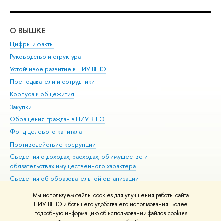
О ВЫШКЕ
ОБ
Цифры и факты
Ли
Руководство и структура
Дов
Устойчивое развитие в НИУ ВШЭ
Ол
Преподаватели и сотрудники
При
Корпуса и общежития
Вы
Закупки
При
Обращения граждан в НИУ ВШЭ
Ас
Фонд целевого капитала
До
Противодействие коррупции
Цен
Сведения о доходах, расходах, об имуществе и
Би
обязательствах имущественного характера
Об
Сведения об образовательной организации
Обр
Людям с ограниченными возможностями здоровья
Мы используем файлы cookies для улучшения работы сайта
Единая платежная страница
НИУ ВШЭ и большего удобства его использования. Более
подробную информацию об использовании файлов cookies
Работа в Вышке