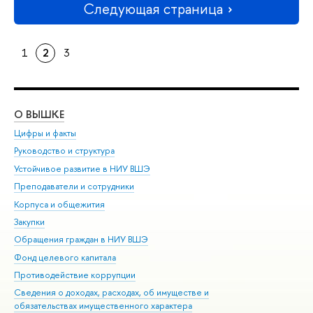
Следующая страница
1
2
3
О ВЫШКЕ
ОБ
Цифры и факты
Ли
Руководство и структура
Дов
Устойчивое развитие в НИУ ВШЭ
Ол
Преподаватели и сотрудники
При
Корпуса и общежития
Вы
Закупки
При
Обращения граждан в НИУ ВШЭ
Ас
Фонд целевого капитала
До
Противодействие коррупции
Цен
Сведения о доходах, расходах, об имуществе и
Би
обязательствах имущественного характера
Об