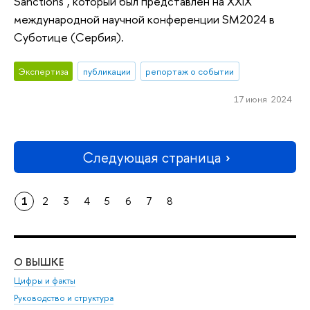
Sanctions", который был представлен на XXIX
международной научной конференции SM2024 в
Суботице (Сербия).
Экспертиза
публикации
репортаж о событии
17 июня 2024
Следующая страница
1
2
3
4
5
6
7
8
О ВЫШКЕ
ОБ
Цифры и факты
Ли
Руководство и структура
Дов