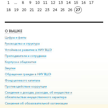
1
...
8
9
10
11
12
13
14
15
16
17
18
19
20
21
22
23
24
25
26
27
О ВЫШКЕ
ОБ
Цифры и факты
Ли
Руководство и структура
Дов
Устойчивое развитие в НИУ ВШЭ
Ол
Преподаватели и сотрудники
При
Корпуса и общежития
Вы
Закупки
При
Обращения граждан в НИУ ВШЭ
Ас
Фонд целевого капитала
До
Противодействие коррупции
Цен
Сведения о доходах, расходах, об имуществе и
Би
обязательствах имущественного характера
Об
Сведения об образовательной организации
Обр